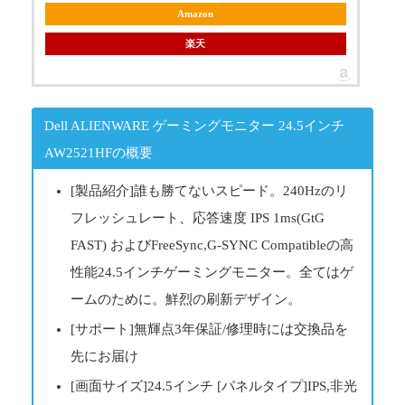
Amazon
楽天
Dell ALIENWARE ゲーミングモニター 24.5インチ
AW2521HFの概要
[製品紹介]誰も勝てないスピード。240Hzのリ
フレッシュレート、応答速度 IPS 1ms(GtG
FAST) およびFreeSync,G-SYNC Compatibleの高
性能24.5インチゲーミングモニター。全てはゲ
ームのために。鮮烈の刷新デザイン。
[サポート]無輝点3年保証/修理時には交換品を
先にお届け
[画面サイズ]24.5インチ [パネルタイプ]IPS,非光