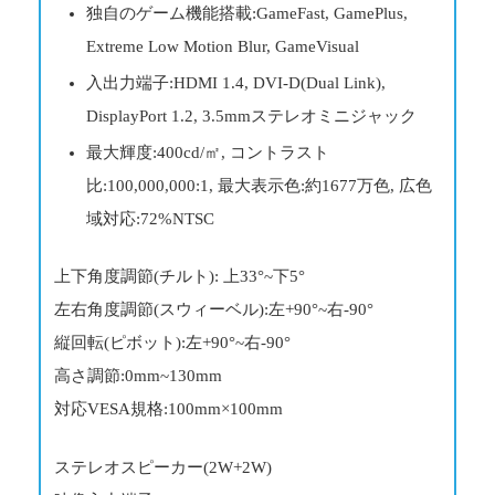
独自のゲーム機能搭載:GameFast, GamePlus,
Extreme Low Motion Blur, GameVisual
入出力端子:HDMI 1.4, DVI-D(Dual Link),
DisplayPort 1.2, 3.5mmステレオミニジャック
最大輝度:400cd/㎡, コントラスト
比:100,000,000:1, 最大表示色:約1677万色, 広色
域対応:72%NTSC
上下角度調節(チルト): 上33°~下5°
左右角度調節(スウィーベル):左+90°~右-90°
縦回転(ピボット):左+90°~右-90°
高さ調節:0mm~130mm
対応VESA規格:100mm×100mm
ステレオスピーカー(2W+2W)