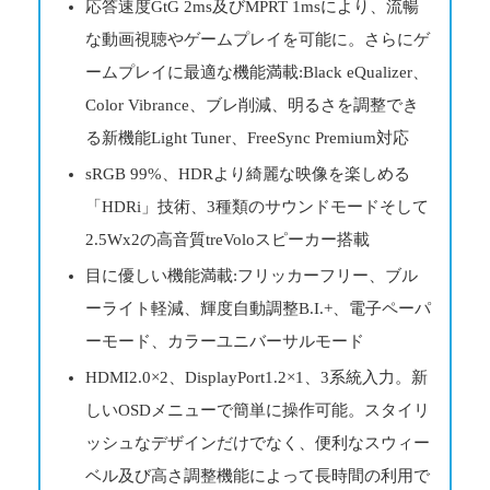
応答速度GtG 2ms及びMPRT 1msにより、流暢
な動画視聴やゲームプレイを可能に。さらにゲ
ームプレイに最適な機能満載:Black eQualizer、
Color Vibrance、ブレ削減、明るさを調整でき
る新機能Light Tuner、FreeSync Premium対応
sRGB 99%、HDRより綺麗な映像を楽しめる
「HDRi」技術、3種類のサウンドモードそして
2.5Wx2の高音質treVoloスピーカー搭載
目に優しい機能満載:フリッカーフリー、ブル
ーライト軽減、輝度自動調整B.I.+、電子ペーパ
ーモード、カラーユニバーサルモード
HDMI2.0×2、DisplayPort1.2×1、3系統入力。新
しいOSDメニューで簡単に操作可能。スタイリ
ッシュなデザインだけでなく、便利なスウィー
ベル及び高さ調整機能によって長時間の利用で