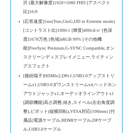
沢 [最大解像度]1920×1080 FHD [アスペクト
比]16:9
[応答速度]1ms(True,GtoG,OD in Extreme mode)
[コントラスト比]1000:1 [輝度]400cd/㎡ [色深
度]1678万色 [色域]sRGB 99% [その他機
能]FreeSync Premium,G-SYNC Compatible,オン
スクリーンディスプレイメニュー,ライティン
グエフェクト
[接続端子]HDMIx2,DPx1,USB3.0アップストリ
ームx1,USB3.0ダウンストリームx4,ヘッドホン
アウトジャックx1,オーディオラインアウトx1
[調節機能]高さ調整,傾き,スイベル(左右角度調
整),ピボット(縦横回転),VESA対応(100mm) [付
属品]電源ケーブル,HDMIケーブル,DPケーブ
ル,USB3.0ケーブル