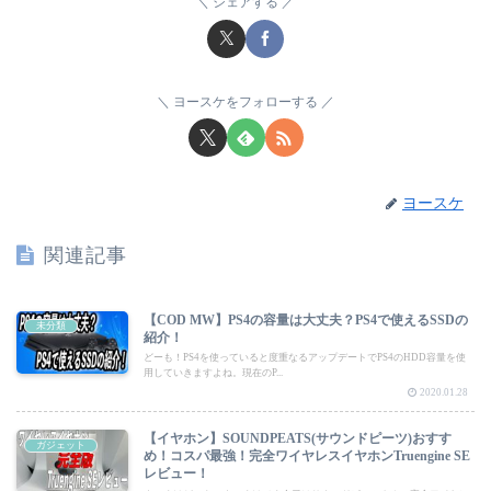
シェアする
ヨースケをフォローする
ヨースケ
関連記事
【COD MW】PS4の容量は大丈夫？PS4で使えるSSDの
未分類
紹介！
どーも！PS4を使っていると度重なるアップデートでPS4のHDD容量を使
用していきますよね。現在のP...
2020.01.28
【イヤホン】SOUNDPEATS(サウンドピーツ)おすす
ガジェット
め！コスパ最強！完全ワイヤレスイヤホンTruengine SE
レビュー！