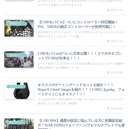
よーすけどーも よーすけです今日はサウンドピーツさんの完全ワイヤレ
スイヤホンを購入したのでレビューを...
2019.12.31
【CODモバイル】ついにコントローラー対応開始！
iPhone/スマートフォン
PS4、XBOXの純正コントローラーが利用可能に！
先日大型アップデートが入り、ついにCODモバイルでもコントローラーの
対応がスタートしました！ベータ版...
2019.11.25
CODモバイルがついに日本公開！！！スマホやタブレ
iPhone/スマートフォン
ットでCODが出来る！！！
どーも！先日ついにCODモバイルが日本公開となりました！ホーム画面や
る前は正直そこまで期待はしていな...
2019.10.08
オススメのゲーミングヘッドセットを紹介！！！
ガジェット
HyperX Cloud Stingerを紹介！！！CODにもpubg、フォ
ートナイトにもオススメ！！！
どーもnoraです！今日は僕がいつも使っているゲーミングヘッドセットの
紹介をしたいと思います！最近巷...
2018.09.03
【COD MW】感度や設定に悩んでいる方に初期設定紹
PS5/ゲーム
介！WAR ZONE(ウォーゾーン)でもマルチプレイでも使