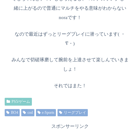
緒に上がるので普通にマルチをやる意味がわからない
noraです！
なので最近はずっとリーグプレイに潜っています( ・
∇・)
みんなで切磋琢磨して腕前を上達させて楽しんでいきま
しょ！
それではまた！
PS5/ゲーム
BO4
cod
e-Sports
リーグプレイ
スポンサーリンク