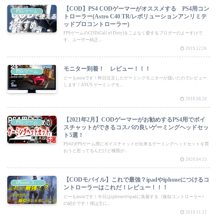
【COD】PS4 CODゲーマーがオススメする PS4用コン
PS5/ゲーム
トローラー(Astro C40 TR/レボリューションアンリミテ
ッドプロコントローラー)
FPSゲームのCOD(Call of Duty)をこよなく愛するブロガーのよーすけで
す。ユーザー純正...
2019.12.26
モニター到着！ レビュー！！！
PS5/ゲーム
どーもnoraです！昨日注文したゲーミングモニターが届いたのでレビュー
します！ASUS ゲーミングモ...
2018.08.28
【2021年2月】CODゲーマーがお勧めするPS4用でボイ
PS5/ゲーム
スチャットができるコスパの良いゲーミングヘッドセッ
ト5選！
PS4のFPSゲーム用にボイスチャットが出来るゲーミングヘッドセットを買
おうと思ってるんだけど種類が...
2020.04.13
【CODモバイル】これで最強？ipadやiphoneにつけるコ
iPhone/スマートフォン
ントローラーはこれだ！レビュー！！！
どーもnoraです！今日はiphoneやipadに装着する《擬似コントローラー》
の紹介です！僕は主に...
2019.11.12