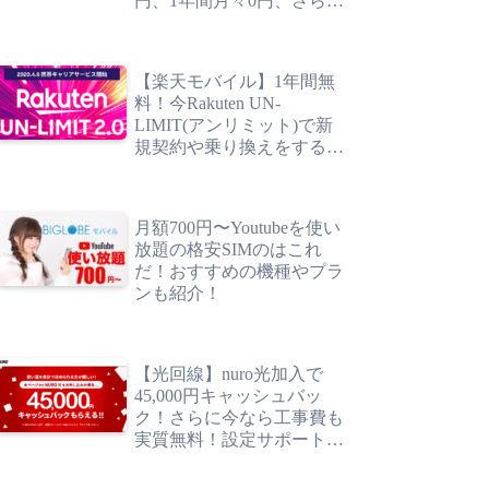
円、1年間月々0円、さらに
最大28,000ポイント還元！
【楽天モバイル】1年間無
料！今Rakuten UN-
LIMIT(アンリミット)で新
規契約や乗り換えをすると
お得になる３つのポイン
ト！
月額700円〜Youtubeを使い
放題の格安SIMのはこれ
だ！おすすめの機種やプラ
ンも紹介！
【光回線】nuro光加入で
45,000円キャッシュバッ
ク！さらに今なら工事費も
実質無料！設定サポートも
あるので安心簡単！