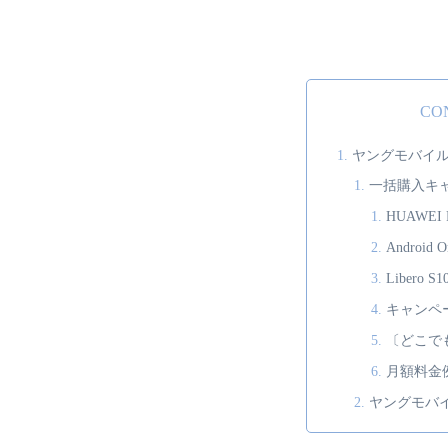
CO
ヤングモバイ
一括購入キ
HUAWEI P
Android O
Libero S1
キャンペ
〔どこで
月額料金
ヤングモバ