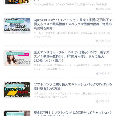
Googleから発売されるGoogle Pixel 4aですが前作のGoogle Pixel 4と比...
2020.08.18
Xperia 10 Ⅱがワイモバイル から発売！実質4万円以下で
iPhone/スマートフォン
買えるコスパ最高機種！スペックや機種の価格、毎月の
利用料を紹介！
どーもよーすけです！本日は5/29に新発売となるXperia 10 Ⅱ(エクスペリ
ア テン ツー)の...
2020.05.23
楽天アンリミット(UN-LIMIT)Vは格安SIMで一番オス
iPhone/スマートフォン
スメ！事務手数料0円、1年間月々0円、さらに最大
28,000ポイント還元！
楽天モバイルが前代未聞のキャンペーンを展開中です！その名も『楽天ア
ンリミット(UN-LIMIT)V』...
2020.11.12
ソフトバンクに乗り換えてキャッシュバックやPayPayを
iPhone/スマートフォン
受け取る3つの方法！
今回は全てオンラインで行えるソフトバンクに乗り換えてキャッシュバッ
クやPayPayを受け取ることがで...
2020.05.11
現金8万円！？ソフトバンクにMNPをしてキャッシュバ
iPhone/スマートフォン