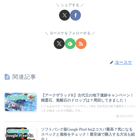
シェアする
ヨースケをフォローする
ヨースケ
関連記事
【アークザラッドR】古代王の地下遺跡キャンペーン！
PS5/ゲーム
精霊石、覚醒石のドロップは？周回してきました！
どーもnoraです！今日はアークザラッドRの【古代王の地下遺跡キャンペー
ン】が始まったので周回して行...
2018.10.07
ソフトバンク版Google Pixel 4aはコスパ最高？気になる
iPhone/スマートフォン
スペックと価格をチェック！最安値で購入する方法も紹
介！