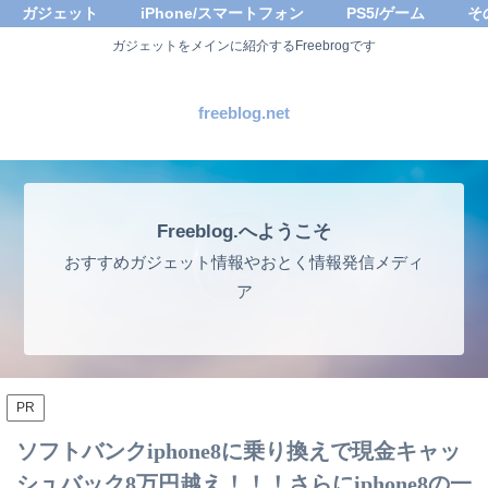
ガジェット
iPhone/スマートフォン
PS5/ゲーム
そ
ガジェットをメインに紹介するFreebrogです
freeblog.net
Freeblog.へようこそ
おすすめガジェット情報やおとく情報発信メディ
ア
PR
ソフトバンクiphone8に乗り換えで現金キャッ
シュバック8万円越え！！！さらにiphone8の一