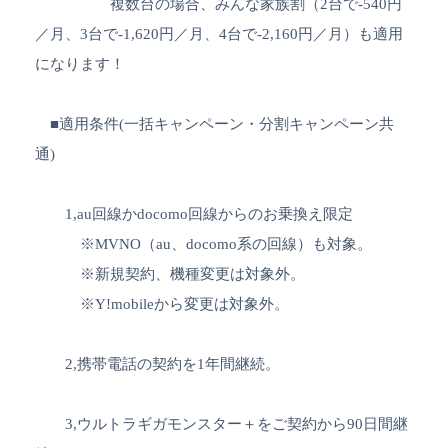
複数台の場合、みんな家族割（2台で-540円
／月、3台で-1,620円／月、4台で-2,160円／月）も適用
になります！
■適用条件(一括キャンペーン・分割キャンペーン共
通)
1,au回線かdocomo回線からのお乗換え限定
※MVNO（au、docomo系の回線）も対象。
※新規契約、機種変更は対象外。
※Y!mobileから変更は対象外。
2,携帯電話の契約を1年間継続。
3,ウルトラギガモンスター＋をご契約から90日間継