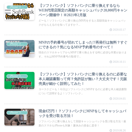
【ソフトバンク】ソフトバンクに乗り換えするなら
iPhone/スマートフォン
WEB代理店限定の高額キャッシュバック20,000円キャン
ペーン開催中！※2021年2月版
どーも！ソフトバンクに乗り換え(MNP)をすると高額現金キャッシュバッ
クがもらえるのを知ってますか？...
2020.03.17
MNPの予約番号が切れてしまった!?再発行は無料？すぐ
iPhone/スマートフォン
にできるの？気になるMNP予約番号のすべて！
現在のスマホキャリアからMNPで乗り換えをする時に必須な作業がありま
す。それはMNP予約番号の取得で...
2020.10.11
【ソフトバンク】ソフトバンクに乗り換えるのに必要な
iPhone/スマートフォン
本人確認書類って何？免許証が無い？大丈夫です！元販
売員が細かく説明してみた！
ヨースケどーも！今日はソフトバンクにMNPするのに必要な本人確認書類
について説明するよ！ソフトバンク...
2020.04.05
現金8万円！？ソフトバンクにMNPをしてキャッシュバ
iPhone/スマートフォン
ックを受け取る方法！
ソフトバンクに乗り換えをして高額キャッシュバックを受け取る方法！最
新のスマホもiPhoneも対象！夏休みの資金に是非！
2019.06.26