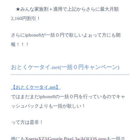
★みんな家族割＋適用で上記からさらに最大月額
2,160円割引！
さらにiphone8が一括０円で欲しいよぉって方にも朗
報！！！
おとくケータイ.net(一括０円キャンペーン)
【おとくケータイ.net】
ではまだまだiphone8の一括０円を行っているのでキャ
ッシュバックよりも一括が欲しい！
って方は是非！
他にも
XperiaXZ3/Google Pixel 3a/AQUOS zero
も一括０