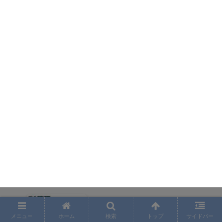
【softbank】ソフトバンクの5Gはどうなる？
何が変わるの？金額は？機種は？調べまし
メニュー
ホーム
検索
トップ
サイドバー
た！