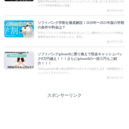
新型のiPhoneSEなんだけどキャッシュバックってあったりするのかな？ヨ
ースケWEB代理店なら現金...
2020.04.16
ソフトバンク学割を徹底解説！2020年〜2021年版の学割
iPhone/スマートフォン
の条件や料金は？
今年もソフトバンク学割が始まりました！ここ数年のソフトバンク学割は
適用方法が分かりづらかったり、割引...
2020.11.02
ソフトバンクiphone8に乗り換えで現金キャッシュバッ
iPhone/スマートフォン
ク8万円越え！！！さらにiphone8の一括０円もご紹
介！！！
今回もiphoneの乗り換え(MNP)でのオススメを紹介します！期間限定キャ
ッシュバックキャンペーン...
2019.07.13
スポンサーリンク