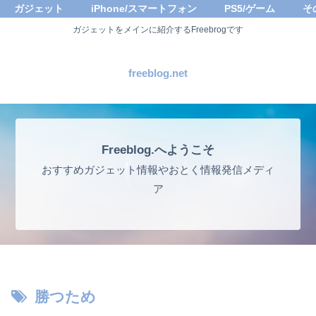
ガジェット
iPhone/スマートフォン
PS5/ゲーム
そ
ガジェットをメインに紹介するFreebrogです
freeblog.net
Freeblog.へようこそ
おすすめガジェット情報やおとく情報発信メディ
ア
勝つため